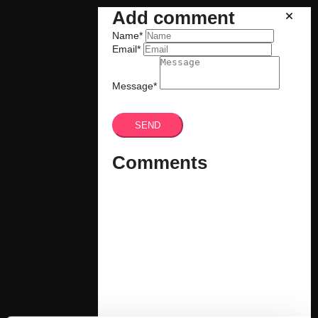
Menu
Add comment
schließen
Name*
Email*
Kunden
Referenzen
Messestandkonzeption
Planungsbeispiele
Message*
Virtueller Messestand
Licht
Leuchtrahmen
SEND
Lichtplanung
Referenzen Licht
Unternehmen
Comments
Kontakt
ML14 Eventlocation
Berger Group
MESSE | Logimat 2025