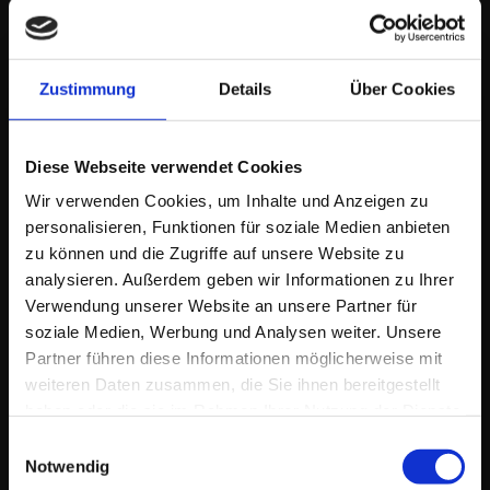
Zustimmung
Details
Über Cookies
Diese Webseite verwendet Cookies
Wir verwenden Cookies, um Inhalte und Anzeigen zu
personalisieren, Funktionen für soziale Medien anbieten
Berger Group
zu können und die Zugriffe auf unsere Website zu
analysieren. Außerdem geben wir Informationen zu Ihrer
MESSE | Logimat 2023
Verwendung unserer Website an unsere Partner für
soziale Medien, Werbung und Analysen weiter. Unsere
Partner führen diese Informationen möglicherweise mit
weiteren Daten zusammen, die Sie ihnen bereitgestellt
haben oder die sie im Rahmen Ihrer Nutzung der Dienste
gesammelt haben.
Einwilligungsauswahl
Notwendig