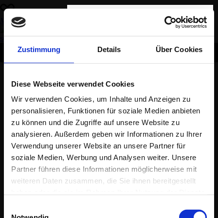
Add comment
Menu
schließen
Name*
Email*
Zustimmung
Details
Über Cookies
Message*
Diese Webseite verwendet Cookies
GU Gretsch-Unitas GmbH
Wir verwenden Cookies, um Inhalte und Anzeigen zu
SEND
personalisieren, Funktionen für soziale Medien anbieten
zu können und die Zugriffe auf unsere Website zu
MESSE | BAU 2025
analysieren. Außerdem geben wir Informationen zu Ihrer
Comments
Verwendung unserer Website an unsere Partner für
soziale Medien, Werbung und Analysen weiter. Unsere
MESSE | Fensterbau 2024
Partner führen diese Informationen möglicherweise mit
weiteren Daten zusammen, die Sie ihnen bereitgestellt
haben oder die sie im Rahmen Ihrer Nutzung der Dienste
BKS GmbH
gesammelt haben.
Einwilligungsauswahl
Notwendig