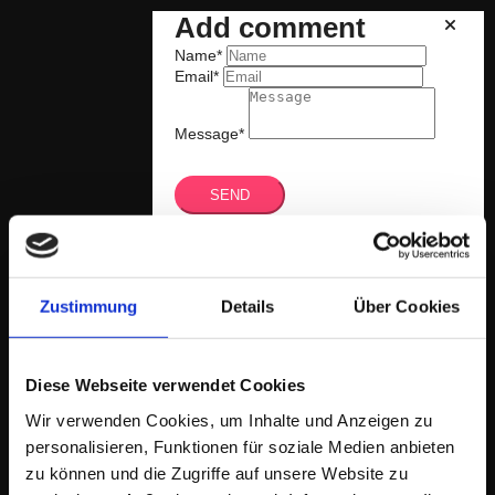
Menu
Add comment
schließen
Name*
Email*
Kunden
Referenzen
Messestandkonzeption
Planungsbeispiele
Message*
Virtueller Messestand
Licht
Leuchtrahmen
SEND
Lichtplanung
Referenzen Licht
Unternehmen
Comments
Kontakt
ML14 Eventlocation
Zustimmung
Details
Über Cookies
Diese Webseite verwendet Cookies
Wir verwenden Cookies, um Inhalte und Anzeigen zu
personalisieren, Funktionen für soziale Medien anbieten
zu können und die Zugriffe auf unsere Website zu