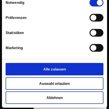
Notwendig
Allgemein
Präferenzen
26. Juni 2022
Statistiken
Ein Fest für alle Sinne –
Heilbronner Lichterfest
Marketing
Wer am 24.-26.06. 2022 nicht vor Ort sein konnte, dem möchten 
hier gerne ein paar Impressionen vom Heilbronner Lichterfest
übermitteln. Neben Gaumenfreuden durch hochwertige Kulinari
Alle zulassen
gepaart mit Livemusik und DJ´s, verzauberten wir Gebäude sow
eine Promenade in den Abendstunden zu einem visuellen Highlig
Höhepunkt des Abends war eine auf die Musik abgestimmte
Auswahl erlauben
Lasershow unter …
Ablehnen
Impressum
Datenschutz
AGB