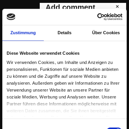
Menu
Add comment
schließen
Name*
Email*
Kunden
Referenzen
Messestandkonzeption
Zustimmung
Details
Über Cookies
Planungsbeispiele
Message*
Virtueller Messestand
Licht
Leuchtrahmen
SEND
Diese Webseite verwendet Cookies
Lichtplanung
Referenzen Licht
Wir verwenden Cookies, um Inhalte und Anzeigen zu
Unternehmen
Comments
Kontakt
personalisieren, Funktionen für soziale Medien anbieten
ML14 Eventlocation
zu können und die Zugriffe auf unsere Website zu
analysieren. Außerdem geben wir Informationen zu Ihrer
Verwendung unserer Website an unsere Partner für
Stories
soziale Medien, Werbung und Analysen weiter. Unsere
Partner führen diese Informationen möglicherweise mit
weiteren Daten zusammen, die Sie ihnen bereitgestellt
haben oder die sie im Rahmen Ihrer Nutzung der Dienste
gesammelt haben.
Einwilligungsauswahl